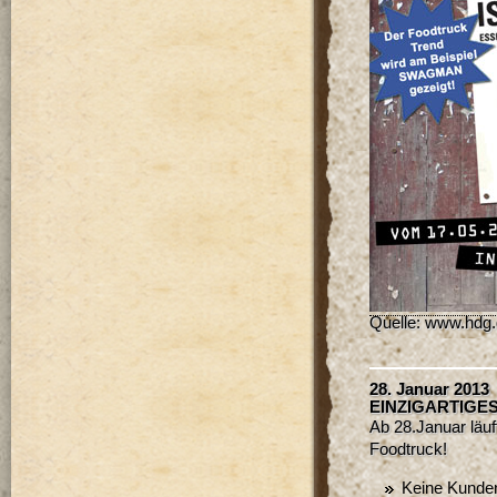
Quelle: www.hdg
28. Januar 2013
EINZIGARTIGE
Ab 28.Januar lä
Foodtruck!
Keine Kunde