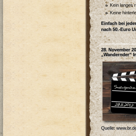
Kein langes r
Keine hinterl
Einfach bei jed
nach 50.-Euro U
28. November 20
„Wandernder“ I
Quelle: www.br.d