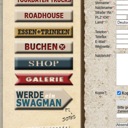
Vorname
*
:
Nachname
*
:
Straße
*
/Nr.
*
:
PLZ
*
/Ort
*
:
Land
*
:
Telefon
*
:
Telefax:
E-Mail
*
:
Webseite:
Nachricht
*
:
Kopie?:
Kop
Bitte 
Zahlen