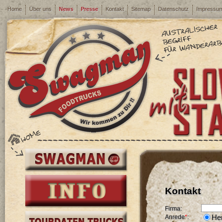
Home
Über uns
News
Presse
Kontakt
Sitemap
Datenschutz
Impressu
Kontakt
Firma:
Anrede
*
:
He