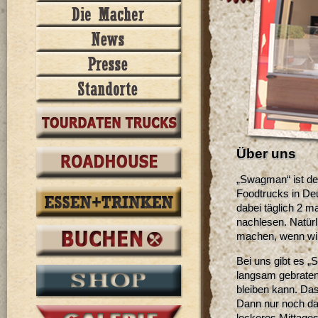
Über uns
„Swagman“ ist der
Foodtrucks in Deu
dabei täglich 2 m
nachlesen. Natürl
machen, wenn wir
Bei uns gibt es „
langsam gebratene
bleiben kann. Da
Dann nur noch da