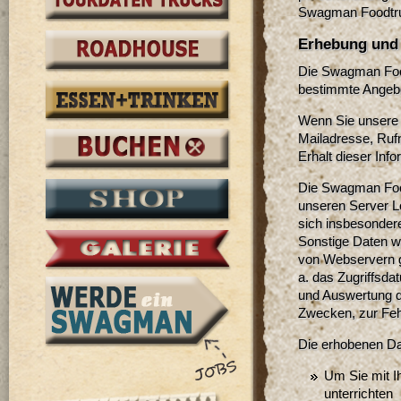
Swagman Foodtruc
Erhebung und
Die Swagman Foo
bestimmte Angebo
Wenn Sie unsere K
Mailadresse, Ruf
Erhalt dieser Info
Die Swagman Foo
unseren Server Lo
sich insbesonder
Sonstige Daten w
von Webservern g
a. das Zugriffsda
und Auswertung di
Zwecken, zur Fehl
Die erhobenen Da
Um Sie mit I
unterrichten