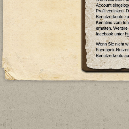
Account eingelogg
Profil verlinken
Benutzerkonto zuo
Kenntnis vom Inh
erhalten. Weitere
facebook unter
ht
Wenn Sie nicht w
Facebook-Nutzerk
Benutzerkonto au