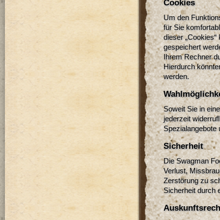
Cookies
Um den Funktions
für Sie komfortab
dieser „Cookies“
gespeichert werd
Ihrem Rechner du
Hierdurch könnte
werden.
Wahlmöglichke
Soweit Sie in ein
jederzeit widerruf
Spezialangebote u
Sicherheit
Die Swagman Food
Verlust, Missbra
Zerstörung zu sch
Sicherheit durch 
Auskunftsrech