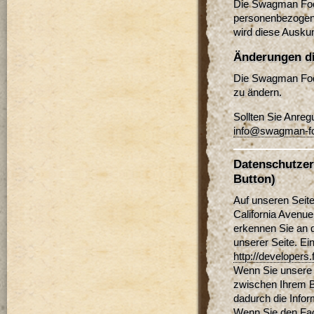
Die Swagman Food
personenbezogene
wird diese Auskun
Änderungen di
Die Swagman Food
zu ändern.
Sollten Sie Anreg
info@swagman-fo
Datenschutzer
Button)
Auf unseren Seit
California Avenue
erkennen Sie an d
unserer Seite. Ei
http://developers
Wenn Sie unsere 
zwischen Ihrem B
dadurch die Infor
Wenn Sie den Fac