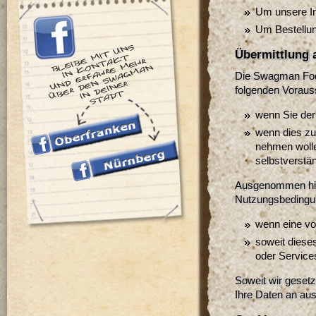
Um unsere In
Um Bestellun
Übermittlung a
Die Swagman Foo
folgenden Voraus
wenn Sie der
wenn dies zu
nehmen wolle
selbstverstän
Ausgenommen hie
Nutzungsbedingu
wenn eine vol
soweit diese
oder Service
Soweit wir gesetz
Ihre Daten an aus