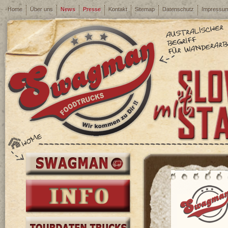
Home
Über uns
News
Presse
Kontakt
Sitemap
Datenschutz
Impressu